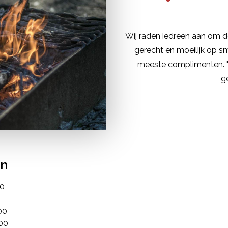
Wij raden iedreen aan om de
gerecht en moeilijk op sm
meeste complimenten. "A
g
en
00
00
00