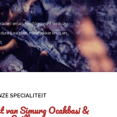
anrader) en als hoofdgerecht de kuzu
Super lekker e
dure luxe plek, maar lekker knus en
t.
ZE SPECIALITEIT
it van Simurg Ocakbasi &