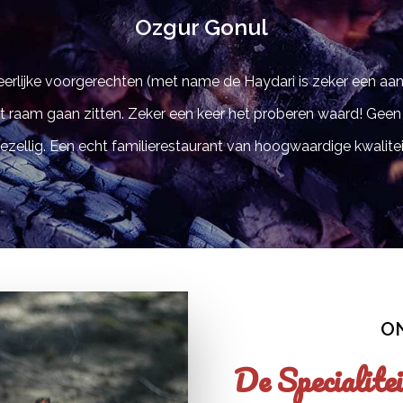
Ozgur Gonul
 heerlijke voorgerechten (met name de Haydari is zeker een a
et raam gaan zitten. Zeker een keer het proberen waard! Geen 
ezellig. Een echt familierestaurant van hoogwaardige kwalitei
ON
De Specialite